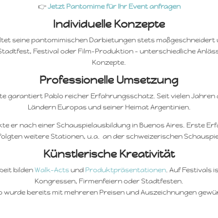
👉
Jetzt Pantomime für Ihr Event anfragen
Individuelle Konzepte
altet seine pantomimischen Darbietungen stets maßgeschneidert 
adtfest, Festival oder Film-Produktion – unterschiedliche Anläs
Konzepte.
Professionelle Umsetzung
 garantiert Pablo reicher Erfahrungsschatz. Seit vielen Jahren a
Ländern Europas und seiner Heimat Argentinien.
kte er nach einer Schauspielausbildung in Buenos Aires. Erste 
folgten weitere Stationen, u.a. an der schweizerischen Schauspiel
Künstlerische Kreativität
eit bilden
Walk-Acts
und
Produktpräsentationen
. Auf Festivals 
Kongressen, Firmenfeiern oder Stadtfesten.
o wurde bereits mit mehreren Preisen und Auszeichnungen gewür