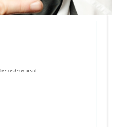
dern und humorvoll.
.