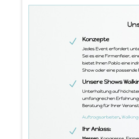
Un
Konzepte
N
Jedes Event erfordert unt
Sei es eine Firmenfeier, ei
bietet Ihnen Pablo eine i
Show oder eine passende F
Unsere Shows Walki
N
Unterhaltung auf höchstem 
umfangreichen Erfahrungs
Beratung für Ihrer Veranst
Auftragsarbeiten
,
Walking
Ihr Anlass:
N
Messen
, Kongresse, Firme