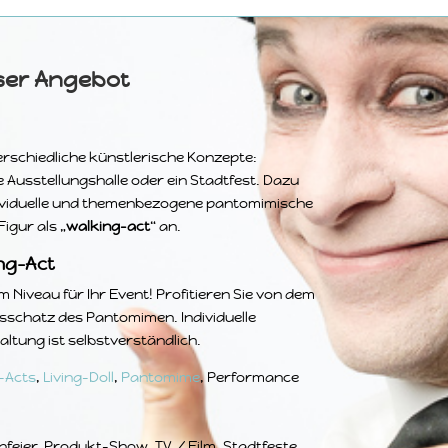
ser Angebot
erschiedliche künstlerische Konzepte:
ne Ausstellungshalle oder ein Stadtfest. Dazu
ndividuelle und themenbezogene pantomimische
igur als „
walking-act
“ an.
ng-Act
Niveau für Ihr Event! Profitieren Sie von dem
schatz des Pantomimen. Individuelle
altung ist selbstverständlich.
-Acts
,
Living-Doll
,
Pantomime
, Performance
nfeier, Produkt-Show, TV / Film, Stadtfeste,