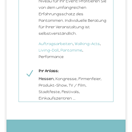
Niveau für Ihr Event! Profitieren Sie
von dem umfangreichen
Erfahrungsschatz des
Pantomimen. Individuelle Beratung
für Ihrer Veranstaltung ist
selbstverständlich.
Auftragsarbeiten
,
Walking-Acts
,
Living-Doll
,
Pantomime
,
Performance
Ihr Anlass:
N
Messen
, Kongresse, Firmenfeier,
Produkt-Show, TV / Film,
Stadtfeste, Festivals,
Einkaufszentren …