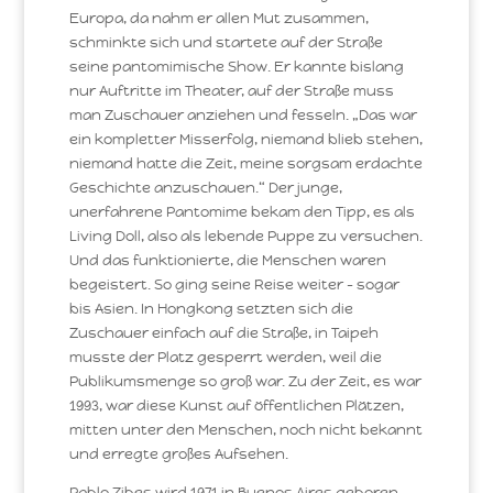
Europa, da nahm er allen Mut zusammen,
schminkte sich und startete auf der Straße
seine pantomimische Show. Er kannte bislang
nur Auftritte im Theater, auf der Straße muss
man Zuschauer anziehen und fesseln. „Das war
ein kompletter Misserfolg, niemand blieb stehen,
niemand hatte die Zeit, meine sorgsam erdachte
Geschichte anzuschauen.“ Der junge,
unerfahrene Pantomime bekam den Tipp, es als
Living Doll, also als lebende Puppe zu versuchen.
Und das funktionierte, die Menschen waren
begeistert. So ging seine Reise weiter – sogar
bis Asien. In Hongkong setzten sich die
Zuschauer einfach auf die Straße, in Taipeh
musste der Platz gesperrt werden, weil die
Publikumsmenge so groß war. Zu der Zeit, es war
1993, war diese Kunst auf öffentlichen Plätzen,
mitten unter den Menschen, noch nicht bekannt
und erregte großes Aufsehen.
Pablo Zibes wird 1971 in Buenos Aires geboren,