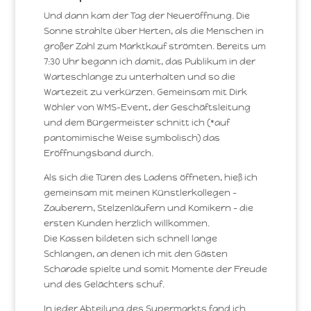
Und dann kam der Tag der Neueröffnung. Die
Sonne strahlte über Herten, als die Menschen in
großer Zahl zum Marktkauf strömten. Bereits um
7:30 Uhr begann ich damit, das Publikum in der
Warteschlange zu unterhalten und so die
Wartezeit zu verkürzen. Gemeinsam mit Dirk
Wöhler von WMS-Event, der Geschäftsleitung
und dem Bürgermeister schnitt ich (*auf
pantomimische Weise symbolisch) das
Eröffnungsband durch.
Als sich die Türen des Ladens öffneten, hieß ich
gemeinsam mit meinen Künstlerkollegen –
Zauberern, Stelzenläufern und Komikern – die
ersten Kunden herzlich willkommen.
Die Kassen bildeten sich schnell lange
Schlangen, an denen ich mit den Gästen
Scharade spielte und somit Momente der Freude
und des Gelächters schuf.
In jeder Abteilung des Supermarkts fand ich