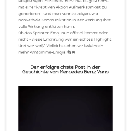
beigetragen. Mercedes-Benz hat es geschafft,
mit einer kreativen Aktion Aufmerksamkeit zu
generieren – und man konnte zeigen, wie
nonverbale Kommunikation in der Werbung ihre
volle Wirkung entfalten kann.
Ob das Sprinter-Emoji nun offiziell kommt oder
nicht – diese Erfahrung war ein echtes Highlight.
Und wer weiß? Vielleicht sehen wir bald noch
mehr Pantomime-Emojis! 🎭🚐
Der erfolgreichste Post in der
Geschichte von Mercedes Benz Vans