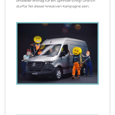
offizieller Antrag für ein Sprinter-Emoji! Und ich
durfte Teil dieser kreativen Kampagne sein.